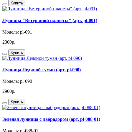
Купить
Лунница "Ветер иной планеты" (арт. pl-091)
Модель: pl-091
2300р.
Купить
Лунница Ледяной туман (арт. pl-090)
Модель: pl-090
2900р.
Купить
Зеленая лунница с лабрадором (арт. pl-088-01)
Модель: pl-088-01