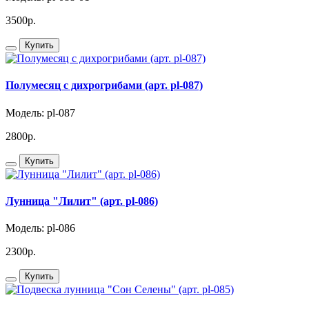
3500р.
Купить
Полумесяц с дихрогрибами (арт. pl-087)
Модель: pl-087
2800р.
Купить
Лунница "Лилит" (арт. pl-086)
Модель: pl-086
2300р.
Купить