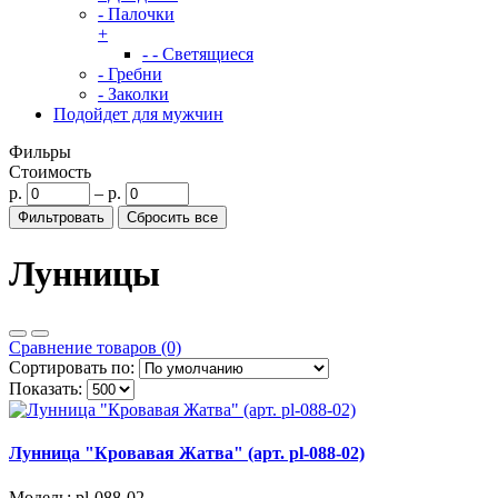
- Палочки
+
- - Светящиеся
- Гребни
- Заколки
Подойдет для мужчин
Фильры
Стоимость
р.
–
р.
Лунницы
Сравнение товаров (0)
Сортировать по:
Показать:
Лунница "Кровавая Жатва" (арт. pl-088-02)
Модель: pl-088-02