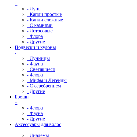
+
- Луны
- Капли простые
- Капли сложные
- С камнями
- Лотосовые
- Флора
- Другие
Подвески и кулоны
-
- Лунницы
- Фауна
- Светящиеся
- Флора
- Мифы и Легенды
- С серебрением
- Другие
Броши
+
- Флора
- Фауна
- Другие
Аксессуары для волос
+
- Диадемы