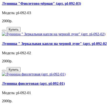
Лунница "Фиолетово-чёрная" (арт. pl-092-03)
Модель: pl-092-03
2000р.
Купить
Лунница " Зеркальная капля на черной луне" (арт. pl-092-02
Модель: pl-092-02
2000р.
Купить
Лунница фиолетовая (арт. pl-092-01)
Модель: pl-092-01
2000р.