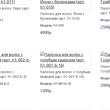
 волос Перо (арт.
Пало
(арт.
Палочка для волос Йони с
бусинками (арт. h1-010)
11
Модел
Модель: h1-010
2500
4000р.
Пало
Голуб
 волос с
Палочка для волос с голубым
арт. h1-002-b-3)
кварцем (арт. h1-001-b-16)
Модел
02-b-3
Модель: h1-001-b-16
2000
1300р.