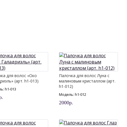
ка для волос «Око
Палочка для волос Луна с
риэль» (арт. h1-013)
малиновым кристаллом (арт.
h1-012)
ь: h1-013
Модель: h1-012
р.
2000р.