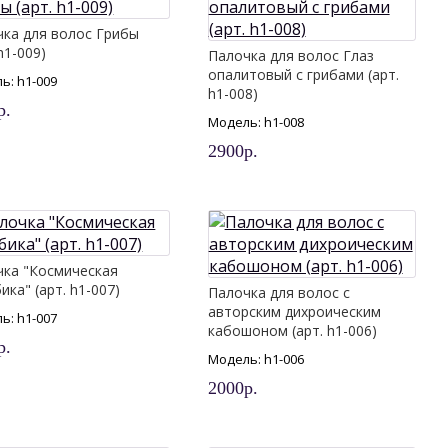
чка для волос Грибы
 h1-009)
Палочка для волос Глаз
опалитовый с грибами (арт.
ь: h1-009
h1-008)
р.
Модель: h1-008
2900р.
чка "Космическая
ика" (арт. h1-007)
Палочка для волос с
авторским дихроическим
ь: h1-007
кабошоном (арт. h1-006)
р.
Модель: h1-006
2000р.