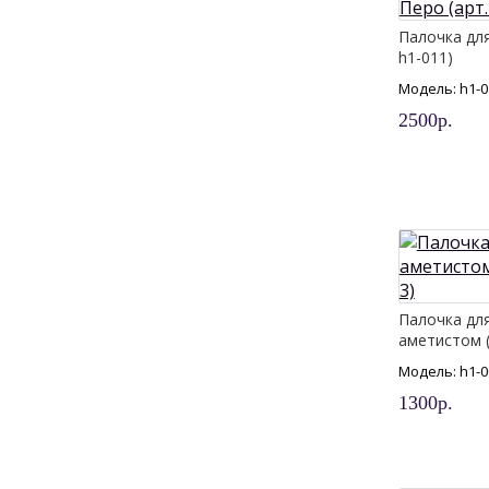
Палочка для
h1-011)
Модель: h1-0
2500р.
Палочка для
аметистом (
Модель: h1-0
1300р.