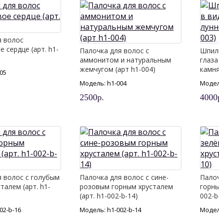
я волос
 сердце (арт. h1-
Палочка для волос с
Шпил
аммонитом и натуральным
глаза
жемчугом (арт h1-004)
камня
05
Модель: h1-004
Модел
2500р.
4000
я волос с голубым
Палочка для волос с сине-
Палоч
талем (арт. h1-
розовым горным хрусталем
горны
(арт. h1-002-b-14)
002-b
02-b-16
Модель: h1-002-b-14
Модел