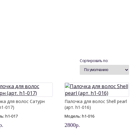
Сортировать по:
ка для волос Сатурн
Палочка для волос Shell pearl
 h1-017)
(арт. h1-016)
ь: h1-017
Модель: h1-016
р.
2800р.